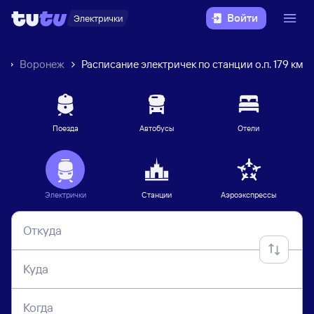
Войти
Электрички
к
Воронеж
Расписание электричек по станции о.п. 179 км
Поезда
Автобусы
Отели
Электрички
Станции
Аэроэкспрессы
Откуда
Куда
Когда