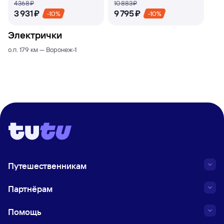
4 ⁠368 ⁠₽
10 ⁠883 ⁠₽
3 ⁠931 ⁠₽
9 ⁠795 ⁠₽
-10%
-10%
Электрички
о.п. 179 км — Воронеж-1
Путешественникам
Партнёрам
Помощь