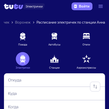
Войти
Электрички
ричек
Воронеж
Расписание электричек по станции Анна
Поезда
Автобусы
Отели
Электрички
Станции
Аэроэкспрессы
Откуда
Куда
Когда