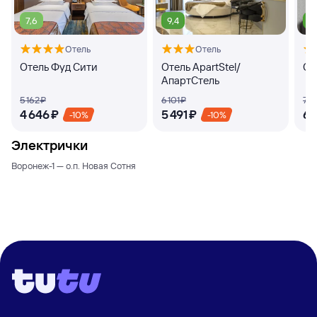
7,6
9,4
9
Отель
Отель
Отель Фуд Сити
Отель ApartStel/
От
АпартСтель
5 ⁠162 ⁠₽
6 ⁠101 ⁠₽
7 ⁠4
4 ⁠646 ⁠₽
5 ⁠491 ⁠₽
6 ⁠
-10%
-10%
Электрички
Воронеж-1 — о.п. Новая Сотня