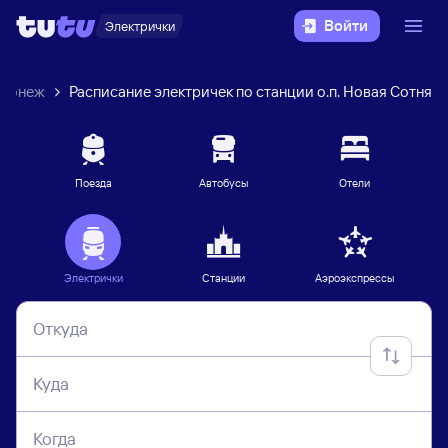
Войти
Электрички
ронеж
Расписание электричек по станции о.п. Новая Сотня
Поезда
Автобусы
Отели
Электрички
Станции
Аэроэкспрессы
Откуда
Куда
Когда