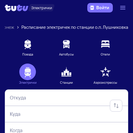
Войти
Электрички
оронеж
Расписание электричек по станции о.п. Лушниковка
Поезда
Автобусы
Отели
Электрички
Станции
Аэроэкспрессы
Откуда
Куда
Когда