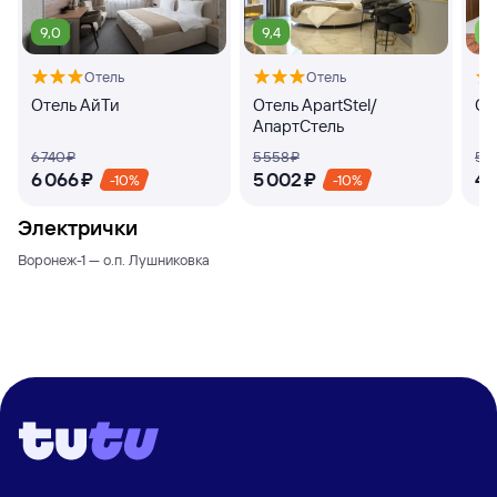
9,0
9,4
7,
Отель
Отель
Отель АйТи
Отель ApartStel/
От
АпартСтель
6 ⁠740 ⁠₽
5 ⁠558 ⁠₽
5 ⁠1
6 ⁠066 ⁠₽
5 ⁠002 ⁠₽
4 ⁠
-10%
-10%
Электрички
Воронеж-1 — о.п. Лушниковка